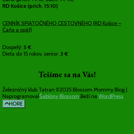
RD Košice (prích. 15:10)
CENNÍK SPIATOČNÉHO CESTOVNÉHO (RD Košice –
Čaňa a späť)
Dospelý:
5 €
Dieťa do 15 rokov, senior:
3 €
Tešíme sa na Vás!
Železničný klub Tatran ©2025
Blossom Mommy Blog |
Naprogramoval
Šablóny Blossom
.Beží na
WordPress
.
HORE