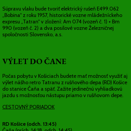
Súpravu vlaku bude tvoriť elektrický rušeň E499.062
„Bobina“ z roku 1957, historické vozne mládežníckeho
expresu „Tatran“ v zložení: Am 074 (vozeň č. 1) + Bm
990 (vozeň č. 2) a dva posilové vozne Železničnej
spoločnosti Slovensko, a.s.
VÝLET DO ČANE
Počas pobytu v Košiciach budete mať možnosť využiť aj
výlet nášho retro Tatranu z rušňového depa (RD) Košice
do stanice Čaňa a späť. Zažite jedinečnú vyhliadkovú
jazdu s možnosťou nástupu priamo v rušňovom depe.
CESTOVNÝ PORIADOK
RD Košice (odch. 13:45)
Čaňa (prích. 14:18, odch. 14:45)