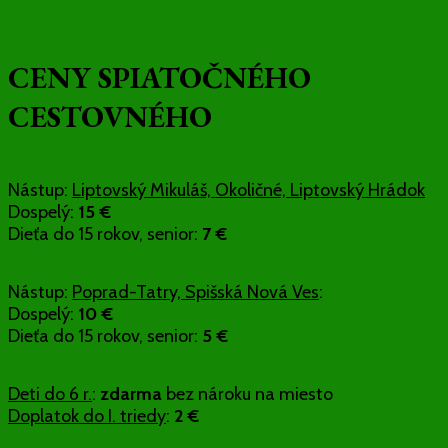
CENY SPIATOČNÉHO
CESTOVNÉHO
Nástup:
Liptovský Mikuláš, Okoličné, Liptovský Hrádok
Dospelý:
15 €
Dieťa do 15 rokov, senior:
7 €
Nástup:
Poprad-Tatry, Spišská Nová Ves
:
Dospelý:
10 €
Dieťa do 15 rokov, senior:
5 €
Deti do 6 r.
:
zdarma
bez nároku na miesto
Doplatok do I. triedy
:
2 €