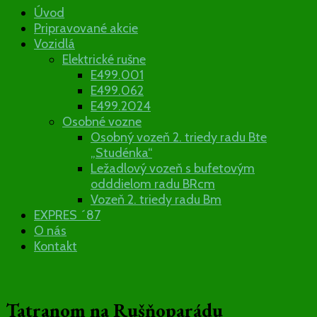
Železničný
Úvod
Pripravované akcie
klub Tatran
Vozidlá
Elektrické rušne
E499.001
E499.062
E499.2024
Osobné vozne
Osobný vozeň 2. triedy radu Bte
„Studénka“
Ležadlový vozeň s bufetovým
odddielom radu BRcm
Vozeň 2. triedy radu Bm
EXPRES ´87
O nás
Kontakt
Tatranom na Rušňoparádu