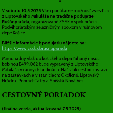
V
sobotu 10.5.2025
Vám ponúkame možnosť zviezť sa
z Liptovského Mikuláša na tradičné podujatie
Rušňoparáda
, organizované ZSSK v spolupráci s
Podvihorlatským železničným spolkom v rušňovom
depe Košice.
Bližšie informácie k podujatiu nájdete na:
https://www.zssk.sk/rusnoparada
Mimoriadny vlak do košického depa ťahaný našou
bobinou E499.062 bude vypravený z Liptovského
Mikuláša v ranných hodinách. Náš vlak cestou zastaví
na zastávkach a v staniciach: Okoličné, Liptovský
Hrádok, Poprad-Tatry a Spišská Nová Ves.
CESTOVNÝ PORIADOK
(finálna verzia, aktualizovaná 7.5.2025)