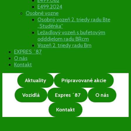
E499.062
E499.2024
Osobné vozne
Osobný vozeň 2. triedy radu Bte
„Studénka“
Ležadlový vozeň s bufetovým
odddielom radu BRcm
Vozeň 2. triedy radu Bm
EXPRES ´87
O nás
Kontakt
Aktuality
Pripravované akcie
Vozidlá
Expres ´87
O nás
Kontakt