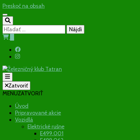
Preskoč na obsah
Hľadať:
0
Občianske združenie
Zatvoriť
Železničný
MENU
ZATVORIŤ
Úvod
klub Tatran
Pripravované akcie
Vozidlá
Elektrické rušne
E499.001