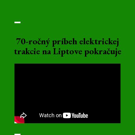
70-ročný príbeh elektrickej
trakcie na Liptove pokračuje