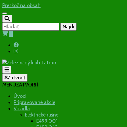
Preskoč na obsah
Hľadať:
0
Občianske združenie
Zatvoriť
MENU
ZATVORIŤ
Železničný
Úvod
Pripravované akcie
klub Tatran
Vozidlá
Elektrické rušne
E499.001