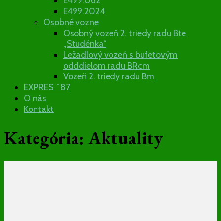
E499.062
E499.2024
Osobné vozne
Osobný vozeň 2. triedy radu Bte
„Studénka“
Ležadlový vozeň s bufetovým
odddielom radu BRcm
Vozeň 2. triedy radu Bm
EXPRES ´87
O nás
Kontakt
Kategória:
Aktuality