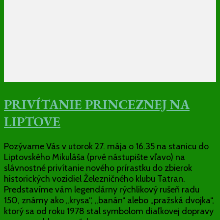
PRIVÍTANIE PRINCEZNEJ NA
LIPTOVE
Pozývame Vás v utorok 27. mája o 16.35 na stanicu do
Liptovského Mikuláša (prvé nástupište vľavo) na
slávnostné privítanie nového prírastku do zbierok
historických vozidiel Železničného klubu Tatran.
Predstavíme vám legendárny rýchlikový rušeň radu
150, známy ako „krysa“, „banán“ alebo „pražská dvojka“,
ktorý sa od roku 1978 stal symbolom diaľkovej dopravy