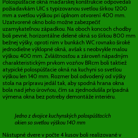
Polospúšťacie okná maďarskej konštrukcie odpovedali
požiadavkám UIC s typizovanou svetlou šírkou 1200
mm a svetlou výškou pri úplnom otvorení 400 mm.
Uzatvorené okno bolo možne zabezpečiť
uzamykateľnou západkou. Na oboch koncoch chodby
boli pevné, horizontálne delené okná so šírkou 800 mm
bežnej výšky, oproti nim v bunkách WC rovnako široké
jednodielne výklopné okná, avšak s neobvykle malou
výškou 400 mm. Zvláštnosťou a zároveň nápadným
charakteristickým prvkom vozňov BRcm boli taktiež
atypické polospúšťacie okná na kuchyni so svetlou
výškou len 140 mm. Rozmer bol odvodený od výšky
stola na prípravu jedál tak, aby spodná hrana okna
bola nad jeho úrovňou, čím sa zjednodušila prípadná
výmena okna bez potreby demontáže interiéru.
Jedno z dvojice kuchynských polospúšťacích
okien so svetlou výškou 140 mm
Nástupné dvere v počte 4 kusov boli realizované v