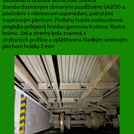
Samonosná oceľová skriňa bola tvorená
štandardizovanými rámovými pozdĺžnikmi Ue200 a
priečnikmi v rebrinovom usporiadaní, pokrytými
trapézovým plechom. Podlahu tvorila vodovzdorná
preglejka polepená hnedou gumovou krytinou. Kostra
bočníc, čiel a strechy bola zvarená z
ohýbaných profilov a oplášťovaná hladkým oceľovým
plechom hrúbky 2 mm.