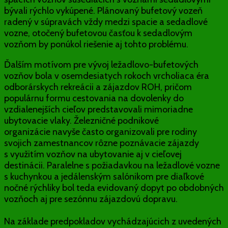
bývali rýchlo vykúpené. Plánovaný bufetový vozeň
radený v súpravách vždy medzi spacie a sedadlové
vozne, otočený bufetovou časťou k sedadlovým
vozňom by ponúkol riešenie aj tohto problému.
Ďalším motívom pre vývoj ležadlovo-bufetových
vozňov bola v osemdesiatych rokoch vrcholiaca éra
odborárskych rekreácii a zájazdov ROH, pričom
populárnu formu cestovania na dovolenky do
vzdialenejších cieľov predstavovali mimoriadne
ubytovacie vlaky. Železničné podnikové
organizácie navyše často organizovali pre rodiny
svojich zamestnancov rôzne poznávacie zájazdy
s využitím vozňov na ubytovanie aj v cieľovej
destinácii. Paralelne s požiadavkou na ležadlové vozne
s kuchynkou a jedálenským salónikom pre diaľkové
nočné rýchliky bol teda evidovaný dopyt po obdobných
vozňoch aj pre sezónnu zájazdovú dopravu.
Na základe predpokladov vychádzajúcich z uvedených