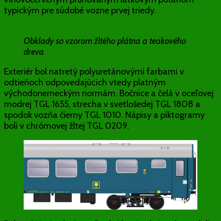
typickým pre súdobé vozne prvej triedy.
Obklady so vzorom žltého plátna a teakového
dreva
Exteriér bol natretý polyuretánovými farbami v
odtieňoch odpovedajúcich vtedy platným
východonemeckým normám. Bočnice a čelá v oceľovej
modrej TGL 1655, strecha v svetlošedej TGL 1808 a
spodok vozňa čierny TGL 1010. Nápisy a piktogramy
boli v chrómovej žltej TGL 0209.