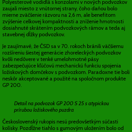
Polyesterové vodidlá s konzolami v nových podvozkov
zaujali miesto z vnútornej strany, čoho daňou bolo
mierne zväčšenie rázvoru na 2,6 m, ale benefitom
zvýšenie celkovej kompaktnosti a zníženie hmotnosti
dosiahnuté skrátením podvozkových rámov a teda aj
stavebnej dĺžky podvozkov.
Je zaujímavé, že ČSD sa v 70. rokoch bránili väčšiemu
rozšíreniu šiestej generácie zhoreleckých podvozkov
kvôli nedôvere v tenké umelohmotné pásy
zabezpečujúce kľúčovú mechanickú funkciu spojenia
ložiskových domčekov s podvozkom. Paradoxne tie boli
neskôr akceptované a použité na spoločnom produkte
GP 200.
Detail na podvozok GP 200 S 25 s atypickou
prírubou ložiskového puzdra
Československý rukopis nesú predovšetkým súčasti
kolísky. Pozdĺžne tiahlo s gumovým uložením bolo od