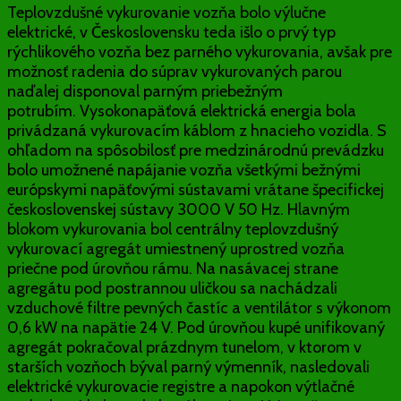
Teplovzdušné vykurovanie vozňa bolo výlučne
elektrické, v Československu teda išlo o prvý typ
rýchlikového vozňa bez parného vykurovania, avšak pre
možnosť radenia do súprav vykurovaných parou
naďalej disponoval parným priebežným
potrubím. Vysokonapäťová elektrická energia bola
privádzaná vykurovacím káblom z hnacieho vozidla. S
ohľadom na spôsobilosť pre medzinárodnú prevádzku
bolo umožnené napájanie vozňa všetkými bežnými
európskymi napäťovými sústavami vrátane špecifickej
československej sústavy 3000 V 50 Hz. Hlavným
blokom vykurovania bol centrálny teplovzdušný
vykurovací agregát umiestnený uprostred vozňa
priečne pod úrovňou rámu. Na nasávacej strane
agregátu pod postrannou uličkou sa nachádzali
vzduchové filtre pevných častíc a ventilátor s výkonom
0,6 kW na napätie 24 V. Pod úrovňou kupé unifikovaný
agregát pokračoval prázdnym tunelom, v ktorom v
starších vozňoch býval parný výmenník, nasledovali
elektrické vykurovacie registre a napokon výtlačné