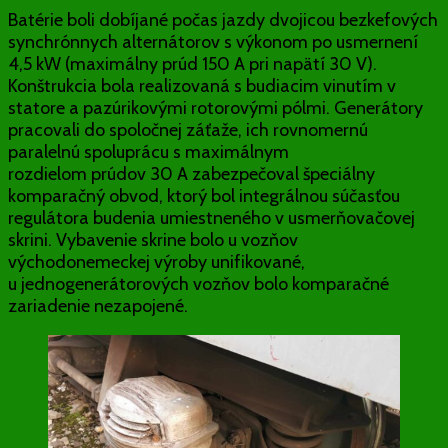
Batérie boli dobíjané počas jazdy dvojicou bezkefových
synchrónnych alternátorov s výkonom po usmernení
4,5 kW (maximálny prúd 150 A pri napätí 30 V).
Konštrukcia bola realizovaná s budiacim vinutím v
statore a pazúrikovými rotorovými pólmi. Generátory
pracovali do spoločnej záťaže, ich rovnomernú
paralelnú spoluprácu s maximálnym
rozdielom prúdov 30 A zabezpečoval špeciálny
komparačný obvod, ktorý bol integrálnou súčasťou
regulátora budenia umiestneného v usmerňovačovej
skrini. Vybavenie skrine bolo u vozňov
východonemeckej výroby unifikované,
u jednogenerátorových vozňov bolo komparačné
zariadenie nezapojené.