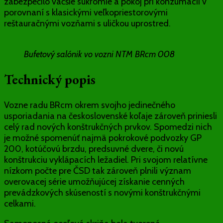
zabezpečilo väčšie súkromie a pokoj pri konzumácii v
porovnaní s klasickými veľkopriestorovými
reštauračnými vozňami s uličkou uprostred.
Bufetový salónik vo vozni NTM BRcm 008
Technický popis
Vozne radu BRcm okrem svojho jedinečného
usporiadania na československé koľaje zároveň priniesli
celý rad nových konštrukčných prvkov. Spomedzi nich
je možné spomenúť najmä pokrokové podvozky GP
200, kotúčovú brzdu, predsuvné dvere, či novú
konštrukciu vyklápacích ležadiel. Pri svojom relatívne
nízkom počte pre ČSD tak zároveň plnili význam
overovacej série umožňujúcej získanie cenných
prevádzkových skúseností s novými konštrukčnými
celkami.