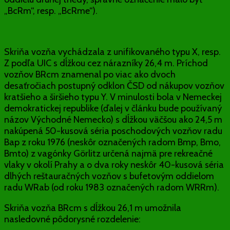
„BcRm“, resp. „BcRme“).
Skriňa vozňa vychádzala z unifikovaného typu X, resp.
Z podľa UIC s dĺžkou cez nárazníky 26,4 m. Príchod
vozňov BRcm znamenal po viac ako dvoch
desaťročiach postupný odklon ČSD od nákupov vozňov
kratšieho a širšieho typu Y. V minulosti bola v Nemeckej
demokratickej republike (ďalej v článku bude používaný
názov Východné Nemecko) s dĺžkou väčšou ako 24,5 m
nakúpená 50-kusová séria poschodových vozňov radu
Bap z roku 1976 (neskôr označených radom Bmp, Bmo,
Bmto) z vagónky Görlitz určená najmä pre rekreačné
vlaky v okolí Prahy a o dva roky neskôr 40-kusová séria
dlhých reštauračných vozňov s bufetovým oddielom
radu WRab (od roku 1983 označených radom WRRm).
Skriňa vozňa BRcm s dĺžkou 26,1 m umožnila
nasledovné pôdorysné rozdelenie: