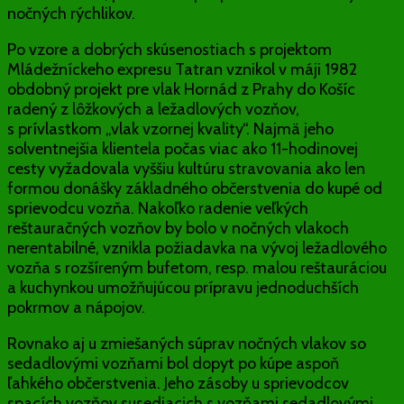
nočných rýchlikov.
Po vzore a dobrých skúsenostiach s projektom
Mládežníckeho expresu Tatran vznikol v máji 1982
obdobný projekt pre vlak Hornád z Prahy do Košíc
radený z lôžkových a ležadlových vozňov,
s prívlastkom „vlak vzornej kvality“. Najmä jeho
solventnejšia klientela počas viac ako 11-hodinovej
cesty vyžadovala vyššiu kultúru stravovania ako len
formou donášky základného občerstvenia do kupé od
sprievodcu vozňa. Nakoľko radenie veľkých
reštauračných vozňov by bolo v nočných vlakoch
nerentabilné, vznikla požiadavka na vývoj ležadlového
vozňa s rozšíreným bufetom, resp. malou reštauráciou
a kuchynkou umožňujúcou prípravu jednoduchších
pokrmov a nápojov.
Rovnako aj u zmiešaných súprav nočných vlakov so
sedadlovými vozňami bol dopyt po kúpe aspoň
ľahkého občerstvenia. Jeho zásoby u sprievodcov
spacích vozňov susediacich s vozňami sedadlovými