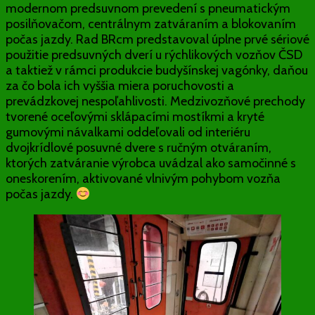
modernom predsuvnom prevedení s pneumatickým
posilňovačom, centrálnym zatváraním a blokovaním
počas jazdy. Rad BRcm predstavoval úplne prvé sériové
použitie predsuvných dverí u rýchlikových vozňov ČSD
a taktiež v rámci produkcie budyšínskej vagónky, daňou
za čo bola ich vyššia miera poruchovosti a
prevádzkovej nespoľahlivosti. Medzivozňové prechody
tvorené oceľovými sklápacími mostíkmi a kryté
gumovými návalkami oddeľovali od interiéru
dvojkrídlové posuvné dvere s ručným otváraním,
ktorých zatváranie výrobca uvádzal ako samočinné s
oneskorením, aktivované vlnivým pohybom vozňa
počas jazdy.