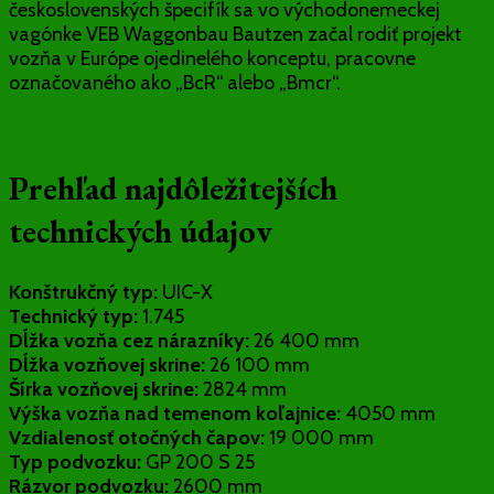
československých špecifík sa vo východonemeckej
vagónke VEB Waggonbau Bautzen začal rodiť projekt
vozňa v Európe ojedinelého konceptu, pracovne
označovaného ako „BcR“ alebo „Bmcr“.
Prehľad najdôležitejších
technických údajov
Konštrukčný typ:
UIC-X
Technický typ:
1.745
Dĺžka vozňa cez nárazníky:
26 400 mm
Dĺžka vozňovej skrine:
26 100 mm
Šírka vozňovej skrine:
2824 mm
Výška vozňa nad temenom koľajnice:
4050 mm
Vzdialenosť otočných čapov:
19 000 mm
Typ podvozku:
GP 200 S 25
Rázvor podvozku:
2600 mm