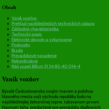
Obsah
Vznik vozňov
Prehľad najdôležitejších technických údajov
Základná charakteristika
Technický popis
Elektrické obvody a vykurovanie
Podvozky
Brzda
Prevádzkové nasadenie
Rekonštrukcie
Náš vozeň BRcm 51 54 85-40 014-4
Vznik vozňov
Bývalé Československo svojim tvarom a polohou
hlavného mesta voči východu republiky bolo na
najdôležitejšej železničnej tepne, takzvanom prvom
hlavnom ťahu, predurčené pre prevádzku diaľkových