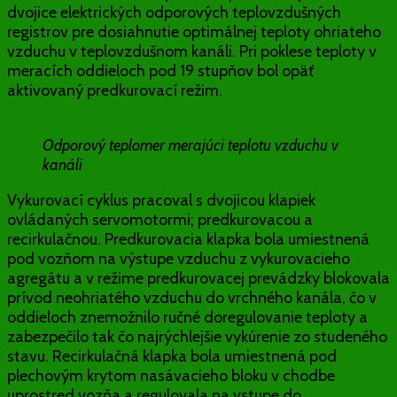
dvojice elektrických odporových teplovzdušných
registrov pre dosiahnutie optimálnej teploty ohriateho
vzduchu v teplovzdušnom kanáli. Pri poklese teploty v
meracích oddieloch pod 19 stupňov bol opäť
aktivovaný predkurovací režim.
Odporový teplomer merajúci teplotu vzduchu v
kanáli
Vykurovací cyklus pracoval s dvojicou klapiek
ovládaných servomotormi; predkurovacou a
recirkulačnou. Predkurovacia klapka bola umiestnená
pod vozňom na výstupe vzduchu z vykurovacieho
agregátu a v režime predkurovacej prevádzky blokovala
prívod neohriatého vzduchu do vrchného kanála, čo v
oddieloch znemožnilo ručné doregulovanie teploty a
zabezpečilo tak čo najrýchlejšie vykúrenie zo studeného
stavu. Recirkulačná klapka bola umiestnená pod
plechovým krytom nasávacieho bloku v chodbe
uprostred vozňa a regulovala na vstupe do