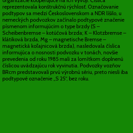
organizácie kooperujúce na ich vývoji. Číslica
reprezentovala konštrukčnú rýchlosť. Označovanie
podtypov sa medzi Československom a NDR líšilo, u
nemeckých podvozkov začínalo podtypové značenie
písmenom informujúcim o type brzdy (S –
Scheibenbremse – kotúčová brzda; K – Klotzbremse –
klátiková brzda, Mg – magnetische Bremse –
magnetická koľajnicová brzda), nasledovala číslica
informujúca o nosnosti podvozku v tonách, novšie
prevedenia od roku 1985 mali za lomítkom doplnenú
číslicou uvádzajúcu rok vyvinutia. Podvozky vozňov
BRcm predstavovali prvú výrobnú sériu, preto niesli iba
podtypové označenie „S 25“, bez roku.