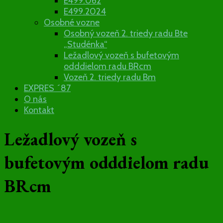
E499.062
E499.2024
Osobné vozne
Osobný vozeň 2. triedy radu Bte
„Studénka“
Ležadlový vozeň s bufetovým
odddielom radu BRcm
Vozeň 2. triedy radu Bm
EXPRES ´87
O nás
Kontakt
Ležadlový vozeň s
bufetovým odddielom radu
BRcm