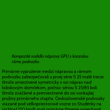
Kompozité vodidlo nápravy GPU s konzolou
rámu podvozku
Primárne vypruženie medzi nápravou a rámom
podvozku zabezpečovali u prvej série S 25 malé trecie
tlmiče umiestnené symetricky v osi náprav nad
ložiskovým domčekom, počnúc sériou S 25/85 boli
tlmiče zväčšené a premiestnené do osi vonkajšej
pružiny primárneho stupňa. Československé podvozky
viazané pod veľkopriestorové vozne zo Studénky na
rýchlosť 120 km/h mali primárne tlmenie vynechané