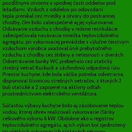
pozdĺžnymi otvormi v spodnej časti oddielov pod
ležadlami. Vzduch z oddielov po odovzdaní
tepla prenikal cez mriežky a otvory do postrannej
chodby, čím bolo zabezpečené aj jej vykurovanie.
Odsávanie vzduchu z chodby v režime recirkulácie
zabezpečovala nasávacia mriežka teplovzdušného
agregátu, pri vykurovacej prevádzke s výlučne čerstvým
vzduchom výrobca uvažoval únik prebytočného
vzduchu z chodby cez štrbiny a netesnosti v dverách.
Odvetrávanie bunky WC prebiehalo cez statický
strešný vetrač Kuckuck a záchodovú odpadovú rúru.
Priestor kuchyne, kde bola väčšia potreba odvetrania,
disponoval štvoricou strešných vetračov, z ktorých 2
boli statické a 2 zapojené na aktívny odťah
prostredníctvom elektrického ventilátora.
Súčasťou výbavy kuchyne bolo aj zásobovanie teplou
vodou, ktorej ohrev realizovali vykurovacie články
celkového výkonu 6 kW. Obdobne ako u registrov
teplovzdušného agregátu, aj ich výkon bol zjednotený
pri všetkých vykurovacích sústavách sériovo-