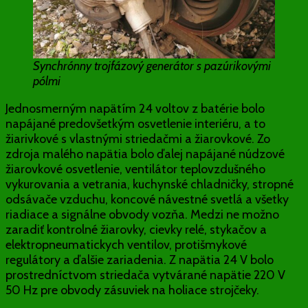
Synchrónny trojfázový generátor s pazúrikovými
pólmi
Jednosmerným napätím 24 voltov z batérie bolo
napájané predovšetkým osvetlenie interiéru, a to
žiarivkové s vlastnými striedačmi a žiarovkové. Zo
zdroja malého napätia bolo ďalej napájané núdzové
žiarovkové osvetlenie, ventilátor teplovzdušného
vykurovania a vetrania, kuchynské chladničky, stropné
odsávače vzduchu, koncové návestné svetlá a všetky
riadiace a signálne obvody vozňa. Medzi ne možno
zaradiť kontrolné žiarovky, cievky relé, stykačov a
elektropneumatickych ventilov, protišmykové
regulátory a ďalšie zariadenia. Z napätia 24 V bolo
prostredníctvom striedača vytvárané napätie 220 V
50 Hz pre obvody zásuviek na holiace strojčeky.