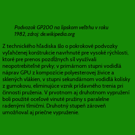
Podvozok GP200 na lipskom veľtrhu v roku
1982, zdroj: de.wikipedia.org
Z technického hľadiska šlo o pokrokové podvozky
vyľahčenej konštrukcie navrhnuté pre vysoké rýchlosti,
ktoré pre prenos pozdĺžnych síl využívali
neopotrebiteľné prvky; v primárnom stupni vodidlá
náprav GPU z kompozície polyesterovej živice a
sklených vlákien, v stupni sekundárnom vodidlá kolísky
z gumokovu, eliminujúce vznik prídavného trenia pri
činnosti pruženia. V prvotnom aj druhotnom vypružení
boli použité oceľové vinuté pružiny s paralelne
radenými tlmičmi. Druhotný stupeň zároveň
umožňoval aj priečne vypruženie.