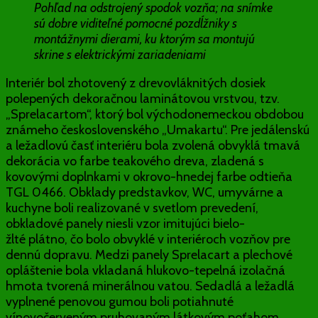
Pohľad na odstrojený spodok vozňa; na snímke
sú dobre viditeľné pomocné pozdĺžniky s
montážnymi dierami, ku ktorým sa montujú
skrine s elektrickými zariadeniami
Interiér bol zhotovený z drevovláknitých dosiek
polepených dekoračnou laminátovou vrstvou, tzv.
„Sprelacartom“, ktorý bol východonemeckou obdobou
známeho československého „Umakartu“. Pre jedálenskú
a ležadlovú časť interiéru bola zvolená obvyklá tmavá
dekorácia vo farbe teakového dreva, zladená s
kovovými doplnkami v okrovo-hnedej farbe odtieňa
TGL 0466. Obklady predstavkov, WC, umyvárne a
kuchyne boli realizované v svetlom prevedení,
obkladové panely niesli vzor imitujúci bielo-
žlté plátno, čo bolo obvyklé v interiéroch vozňov pre
dennú dopravu. Medzi panely Sprelacart a plechové
opláštenie bola vkladaná hlukovo-tepelná izolačná
hmota tvorená minerálnou vatou. Sedadlá a ležadlá
vyplnené penovou gumou boli potiahnuté
vínovočerveným pruhovaným látkovým poťahom