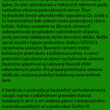
úplne, čo však spôsobovalo v niektorých režimoch jazdy
nežiadúce vibrácie podvozkových rámov. Štyri
hydraulické tlmiče sekundárneho vypruženia (2x zvislé a
2x horizontálne) boli radené medzi podvozkový rám a
kolísku. Kolíska zavesená na šikmých závesoch
zabezpečovala pri pôsobení odstredivých síl počas
jazdy pasívne naklápanie skrine dovnútra oblúka. Keďže
oproti starším typom podvozkov došlo u GP200 k
vynechaniu unášačov (kyvných ramien) medzi
kolískovým priečnikom a kolískovou vaňou, v rámci
priečneho vypruženia sa okrem vychyľovania závesov
čiastočne uplatňoval aj takzvaný flexicoil efekt
sekundárnych pružín. Pre prípad pretrhnutia závesov
slúžili ako núdzový podchyt kolískovej vane oceľové
laná.
V konštrukcii podvozku je badateľný východonemecký
rukopis najmä v odľahčenom prevedení konzol
ložiskových skríň a ich vedenia pásmi z kompozitného
materiálu použitých už u podvozkov Görlitz VI.