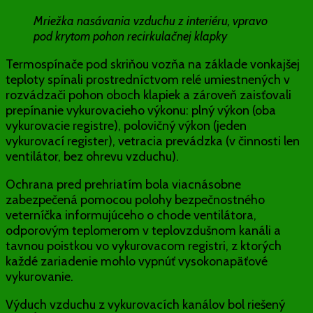
Mriežka nasávania vzduchu z interiéru, vpravo
pod krytom pohon recirkulačnej klapky
Termospínače pod skriňou vozňa na základe vonkajšej
teploty spínali prostredníctvom relé umiestnených v
rozvádzači pohon oboch klapiek a zároveň zaisťovali
prepínanie vykurovacieho výkonu: plný výkon (oba
vykurovacie registre), polovičný výkon (jeden
vykurovací register), vetracia prevádzka (v činnosti len
ventilátor, bez ohrevu vzduchu).
Ochrana pred prehriatím bola viacnásobne
zabezpečená pomocou polohy bezpečnostného
veterníčka informujúceho o chode ventilátora,
odporovým teplomerom v teplovzdušnom kanáli a
tavnou poistkou vo vykurovacom registri, z ktorých
každé zariadenie mohlo vypnúť vysokonapäťové
vykurovanie.
Výduch vzduchu z vykurovacích kanálov bol riešený