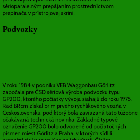
sérioparalelným prepájaním prostredníctvom
prepínača v prístrojovej skrini.
Podvozky
V roku 1984 v podniku VEB Waggonbau Görlitz
započala pre ČSD sériová výroba podvozku typu
GP200, ktorého počiatky vývoja siahajú do roku 1975.
Rad BRcm získal prim prvého rýchlikového vozňa v
Československu, pod ktorý bola zaviazaná táto túžobne
očakávaná technická novinka. Základné typové
označenie GP200 bolo odvodené od počiatočných
písmen miest Görlitz a Praha, v ktorých sídlili