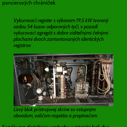
pancierových chráničiek.
Vykurovací register s výkonom 19,5 kW tvorený
sadou 54 kusov odporových tyčí, v pozadí
vykurovací agregát s dobre viditeľnými čelnými
plochami dvoch zamontovaných identických
registrov
Ľavý blok prístrojovej skrine so vstupným
obvodom, voličom napätia a prepínačom
Kanály pre distribúciu vzduchu v interiéri boli dva