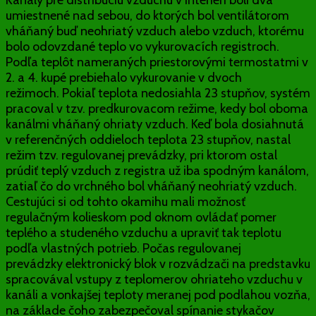
umiestnené nad sebou, do ktorých bol ventilátorom
vháňaný buď neohriatý vzduch alebo vzduch, ktorému
bolo odovzdané teplo vo vykurovacích registroch.
Podľa teplôt nameraných priestorovými termostatmi v
2. a 4. kupé prebiehalo vykurovanie v dvoch
režimoch. Pokiaľ teplota nedosiahla 23 stupňov, systém
pracoval v tzv. predkurovacom režime, kedy bol oboma
kanálmi vháňaný ohriaty vzduch. Keď bola dosiahnutá
v referenčných oddieloch teplota 23 stupňov, nastal
režim tzv. regulovanej prevádzky, pri ktorom ostal
prúdiť teplý vzduch z registra už iba spodným kanálom,
zatiaľ čo do vrchného bol vháňaný neohriatý vzduch.
Cestujúci si od tohto okamihu mali možnosť
regulačným kolieskom pod oknom ovládať pomer
teplého a studeného vzduchu a upraviť tak teplotu
podľa vlastných potrieb. Počas regulovanej
prevádzky elektronický blok v rozvádzači na predstavku
spracovával vstupy z teplomerov ohriateho vzduchu v
kanáli a vonkajšej teploty meranej pod podlahou vozňa,
na základe čoho zabezpečoval spínanie stykačov