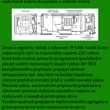
vzduchové koleno do kanálov v interiéri vozňa.
Dvojicu registrov, každý s výkonom 19,5 kW, tvorili bloky
odporových tyčí na maximálne napätie 220 voltov,
ktoré bolo možné spínacím programom (podobným
ako pri radení motorových skupín rušňov 181-183)
bezvýkonového prepínača prepájať sériovo-
sérioparalene tak, aby nimi na každej napäťovej
sústave pretekal rovnaký prúd a vydali rovnaký výkon.
Meranie voliča, automatické prepínanie prepínača a
výkonové spínanie stykačov vysokého napätia sa
realizovalo v susednej prístrojovej skrini.
Vysokonapäťové prepojenie teplovzdušného agregátu a
prístrojovej skrine bolo realizované dvojicou