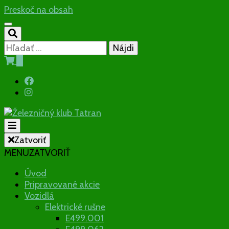
Preskoč na obsah
Hľadať:
0
Občianske združenie
Zatvoriť
MENU
ZATVORIŤ
Železničný
Úvod
Pripravované akcie
klub Tatran
Vozidlá
Elektrické rušne
E499.001