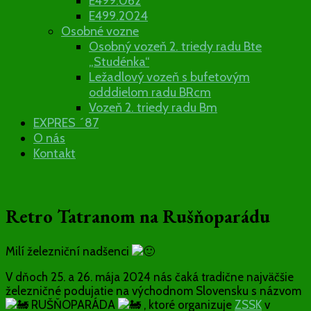
E499.062
E499.2024
Osobné vozne
Osobný vozeň 2. triedy radu Bte
„Studénka“
Ležadlový vozeň s bufetovým
odddielom radu BRcm
Vozeň 2. triedy radu Bm
EXPRES ´87
O nás
Kontakt
Retro Tatranom na Rušňoparádu
Milí železniční nadšenci
V dňoch 25. a 26. mája 2024 nás čaká tradične najväčšie
železničné podujatie na východnom Slovensku s názvom
RUŠŇOPARÁDA
, ktoré organizuje
ZSSK
v