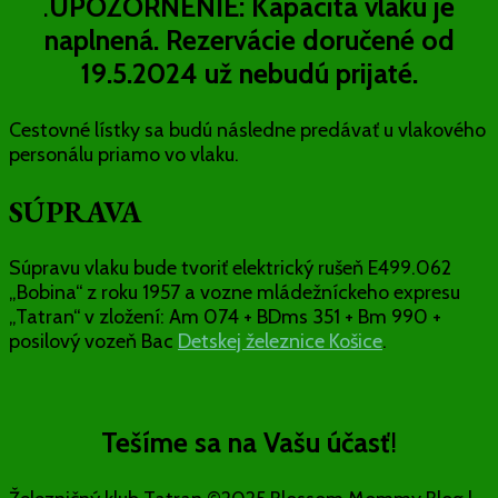
.
UPOZORNENIE: Kapacita vlaku je
naplnená. Rezervácie doručené od
19.5.2024 už nebudú prijaté.
Cestovné lístky sa budú následne predávať u vlakového
personálu priamo vo vlaku.
SÚPRAVA
Súpravu vlaku bude tvoriť elektrický rušeň E499.062
„Bobina“ z roku 1957 a vozne mládežníckeho expresu
„Tatran“ v zložení: Am 074 + BDms 351 + Bm 990 +
posilový vozeň Bac
Detskej železnice Košice
.
Tešíme sa na Vašu účasť
!