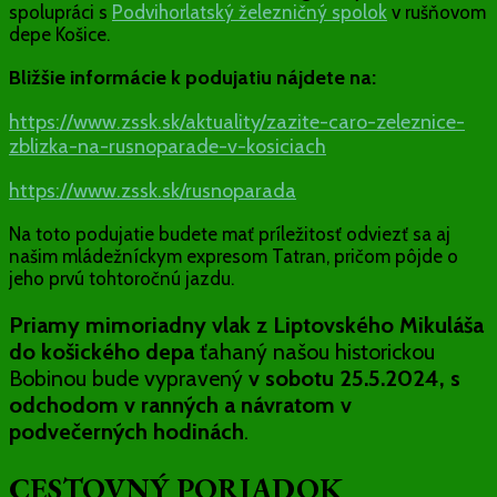
spolupráci s
Podvihorlatský železničný spolok
v rušňovom
depe Košice.
Bližšie informácie k podujatiu nájdete na:
https://www.zssk.sk/aktuality/zazite-caro-zeleznice-
zblizka-na-rusnoparade-v-kosiciach
https://www.zssk.sk/rusnoparada
Na toto podujatie budete mať príležitosť odviezť sa aj
našim mládežníckym expresom Tatran, pričom pôjde o
jeho prvú tohtoročnú jazdu.
Priamy mimoriadny vlak z Liptovského Mikuláša
do košického depa
ťahaný našou historickou
Bobinou bude vypravený
v sobotu 25.5.2024, s
odchodom v ranných a návratom v
podvečerných hodinách
.
CESTOVNÝ PORIADOK