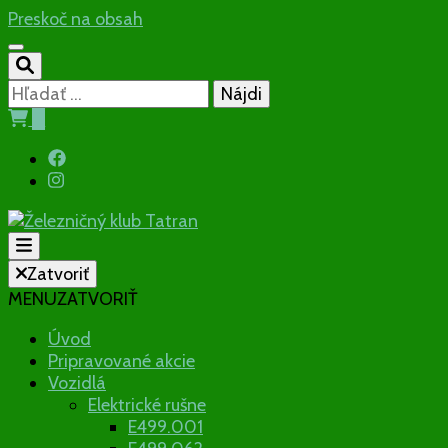
Preskoč na obsah
Hľadať:
0
Občianske združenie
Zatvoriť
MENU
ZATVORIŤ
Železničný
Úvod
Pripravované akcie
klub Tatran
Vozidlá
Elektrické rušne
E499.001