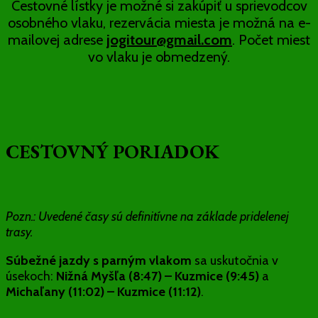
Cestovné lístky je možné si zakúpiť u sprievodcov
osobného vlaku, rezervácia miesta je možná na e-
mailovej adrese
jogitour@gmail.com
. Počet miest
vo vlaku je obmedzený.
CESTOVNÝ PORIADOK
Pozn.: Uvedené časy sú definitívne na základe pridelenej
trasy.
Súbežné jazdy s parným vlakom
sa uskutočnia v
úsekoch:
Nižná Myšľa (8:47) – Kuzmice (9:45)
a
Michaľany (11:02) – Kuzmice (11:12)
.