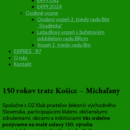
E499.062
E499.2024
Osobné vozne
Osobný vozeň 2. triedy radu Bte
„Studénka“
Ležadlový vozeň s bufetovým
odddielom radu BRcm
Vozeň 2. triedy radu Bm
EXPRES ´87
O nás
Kontakt
150 rokov trate Košice – Michaľany
Spoločne s OZ Klub priateľov železníc východného
Slovenska, participujúcimi klubmi, občianskymi
združeniami, obcami a inštitúciami
Vás srdečne
pozývame na malé oslavy 150. výročia