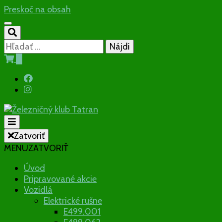
Preskoč na obsah
Hľadať:
0
Občianske združenie
Zatvoriť
MENU
ZATVORIŤ
Železničný
Úvod
Pripravované akcie
klub Tatran
Vozidlá
Elektrické rušne
E499.001