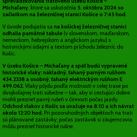
sprevádzkovania traťového úseku Košice –
Michaľany
, ktoré sa uskutočnia
5. októbra 2024 so
začiatkom na železničnej stanici Košice o 7:45 hod
.
V úvode podujatia sa
na košickej železničnej stanici
odhalia pamätné tabule
(v slovenskom, maďarskom,
nemeckom, hebrejskom a anglickom jazyku) s
historickými údajmi a textom príchodu železníc do
Košíc.
V úseku Košice – Michaľany a späť budú vypravené
historické vlaky: nákladný, ťahaný parným rušňom
434.2338 a osobný, ťahaný elektrickým rušňom E
499.062.
Vlaky pôjdu podľa možnosti v celej trase po
dvojkoľajnej trati súbežne – tak, aby si cestujúci dobre
mohli prezrieť parný rušeň v činnosti počas jazdy.
Odchod vlakov z Košíc sa uvažuje na 8:10 a ich návrat
okolo 12:20 hod.
Pri pozoruhodných objektoch na trati
sú plánované zastávky; počas zastávok si záujemcovia
môžu prezrieť historické rušne.