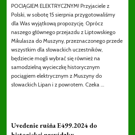
POCIĄGIEM ELEKTRYCZNYM! Przyjaciele z
Polski, w sobotę 15 sierpnia przygotowaliśmy
dla Was wyjątkową propozycję. Oprócz
naszego głównego przejazdu z Liptowskiego
Mikulasza do Muszyny, przeznaczonego przede
wszystkim dla słowackich uczestników,
będziecie mogli wybrać się również na
samodzielną wycieczkę historycznym
pociągiem elektrycznym z Muszyny do
słowackich Lipan i z powrotem. Czeka …
Uvedenie rušňa E499.2024 do
historickej prevádzky