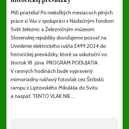
Milí priatelia! Po niekoľkých mesiacoch plných
práce si Vás v spolupráci s Nadačným fondom
Svět železnic a Železničným múzeom
Slovenskej republiky dovoľujeme pozvať na
Uvedenie elektrického rušňa E499.2024 do
historickej prevádzky, ktoré sa uskutoční vo
štvrtok 18. júna. PROGRAM PODUJATIA
V ranných hodinách bude vypravený
mimoriadny rušňový fotovlak cez Štrbskú
rampu z Liptovského Mikuláša do Svitu
a naspäť. TENTO VLAK NIE …