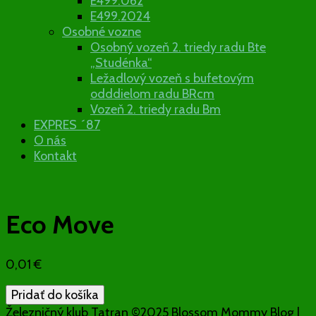
E499.062
E499.2024
Osobné vozne
Osobný vozeň 2. triedy radu Bte
„Studénka“
Ležadlový vozeň s bufetovým
odddielom radu BRcm
Vozeň 2. triedy radu Bm
EXPRES ´87
O nás
Kontakt
Eco Move
0,01
€
množstvo
Pridať do košíka
Eco
Železničný klub Tatran ©2025
Blossom Mommy Blog |