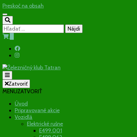
Preskoč na obsah
Hľadať:
0
Občianske združenie
Zatvoriť
MENU
ZATVORIŤ
Železničný
Úvod
Pripravované akcie
klub Tatran
Vozidlá
Elektrické rušne
E499.001