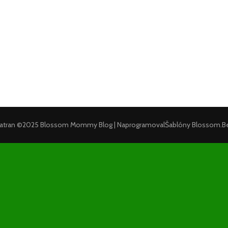
Tatran ©2025
Blossom Mommy Blog | Naprogramoval
Šablóny Blossom
.B