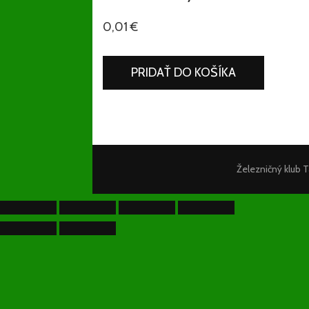
0,01
€
množstvo
PRIDAŤ DO KOŠÍKA
Vlak
č.
1,
vozeň
B
Železničný klub 