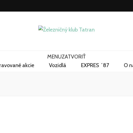
ý klub Tatran
MENU
ZATVORIŤ
pravované akcie
Vozidlá
EXPRES ´87
O n