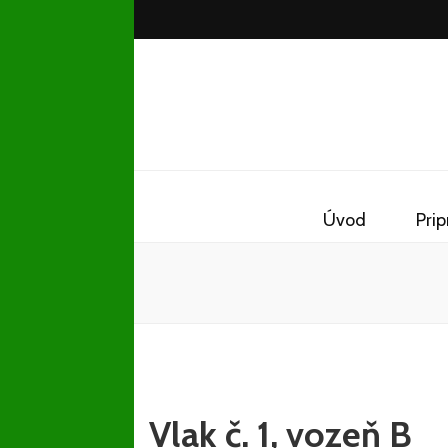
Železničn
Občianske združenie
Úvod
Pri
Vlak č. 1, vozeň B