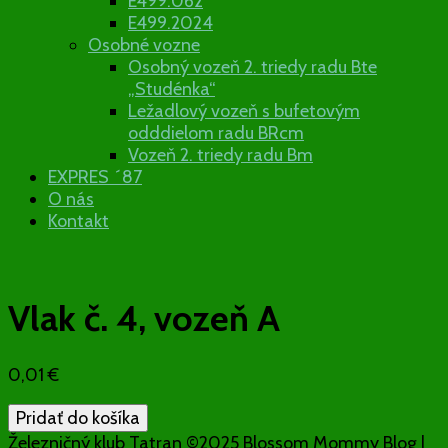
E499.062
E499.2024
Osobné vozne
Osobný vozeň 2. triedy radu Bte
„Studénka“
Ležadlový vozeň s bufetovým
odddielom radu BRcm
Vozeň 2. triedy radu Bm
EXPRES ´87
O nás
Kontakt
Vlak č. 4, vozeň A
0,01
€
množstvo
Pridať do košíka
Vlak
Železničný klub Tatran ©2025
Blossom Mommy Blog |