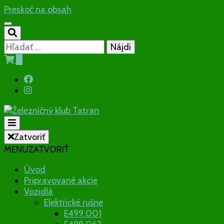
Preskoč na obsah
Hľadať:
0
Občianske združenie
Zatvoriť
MENU
ZATVORIŤ
Železničný
Úvod
Pripravované akcie
klub Tatran
Vozidlá
Elektrické rušne
E499.001