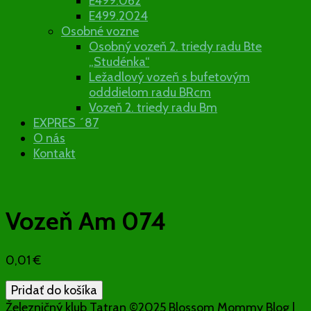
E499.062
E499.2024
Osobné vozne
Osobný vozeň 2. triedy radu Bte
„Studénka“
Ležadlový vozeň s bufetovým
odddielom radu BRcm
Vozeň 2. triedy radu Bm
EXPRES ´87
O nás
Kontakt
Vozeň Am 074
0,01
€
množstvo
Pridať do košíka
Vozeň
Železničný klub Tatran ©2025
Blossom Mommy Blog |