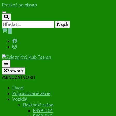
Preskoč na obsah
Hľadať:
0
Občianske združenie
Zatvoriť
MENU
ZATVORIŤ
Železničný
Úvod
Pripravované akcie
klub Tatran
Vozidlá
Elektrické rušne
E499.001