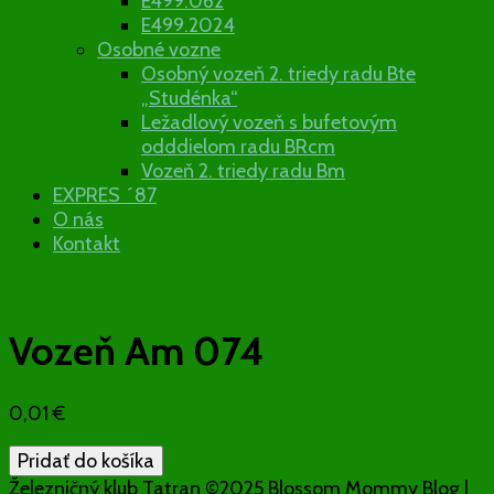
E499.062
E499.2024
Osobné vozne
Osobný vozeň 2. triedy radu Bte
„Studénka“
Ležadlový vozeň s bufetovým
odddielom radu BRcm
Vozeň 2. triedy radu Bm
EXPRES ´87
O nás
Kontakt
Vozeň Am 074
0,01
€
množstvo
Pridať do košíka
Vozeň
Železničný klub Tatran ©2025
Blossom Mommy Blog |