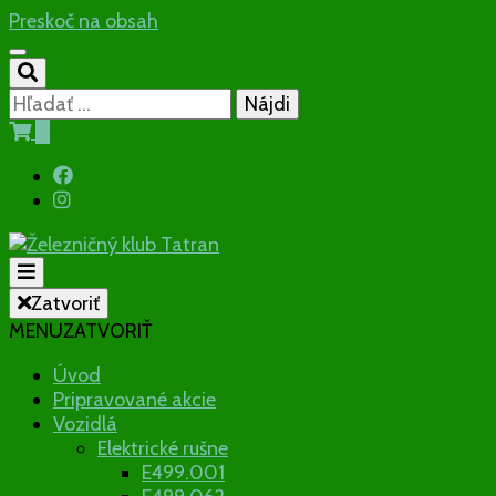
Preskoč na obsah
Hľadať:
0
Občianske združenie
Zatvoriť
MENU
ZATVORIŤ
Železničný
Úvod
Pripravované akcie
klub Tatran
Vozidlá
Elektrické rušne
E499.001