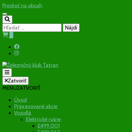
Preskoč na obsah
Hľadať:
0
Občianske združenie
Zatvoriť
MENU
ZATVORIŤ
Železničný
Úvod
Pripravované akcie
klub Tatran
Vozidlá
Elektrické rušne
E499.001