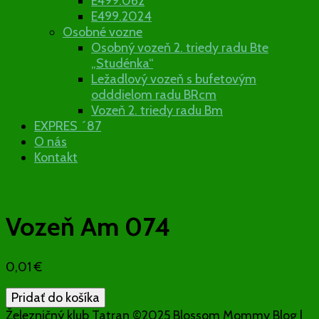
E499.062
E499.2024
Osobné vozne
Osobný vozeň 2. triedy radu Bte
„Studénka“
Ležadlový vozeň s bufetovým
odddielom radu BRcm
Vozeň 2. triedy radu Bm
EXPRES ´87
O nás
Kontakt
Vozeň Am 074
0,01
€
množstvo
Pridať do košíka
Vozeň
Železničný klub Tatran ©2025
Blossom Mommy Blog |