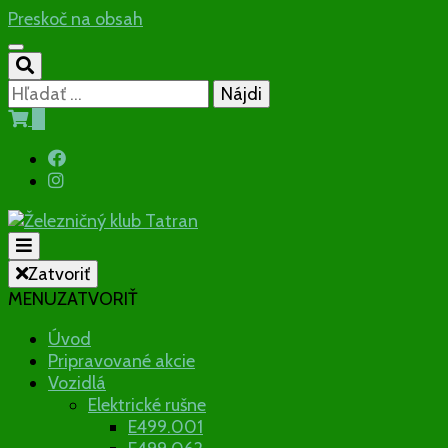
Preskoč na obsah
Hľadať:
0
Občianske združenie
Zatvoriť
MENU
ZATVORIŤ
Železničný klu
Úvod
Pripravované akcie
Vozidlá
Elektrické rušne
E499.001