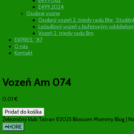
E499.062
E499.2024
Osobné vozne
Osobný vozeň 2. triedy radu Bte „Studén
Ležadlový vozeň s bufetovým odddielo
Vozeň 2. triedy radu Bm
EXPRES ´87
O nás
Kontakt
Vozeň Am 074
0,01
€
množstvo
Pridať do košíka
Vozeň
Železničný klub Tatran ©2025
Blossom Mommy Blog | N
Am
HORE
074