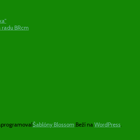
ka“
m radu BRcm
aprogramoval
Šablóny Blossom
.Beží na
WordPress
.