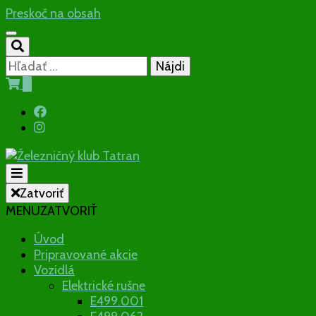
Preskoč na obsah
Hľadať:
0
Občianske združenie
Zatvoriť
MENU
ZATVORIŤ
Železničný
Úvod
Pripravované akcie
klub Tatran
Vozidlá
Elektrické rušne
E499.001