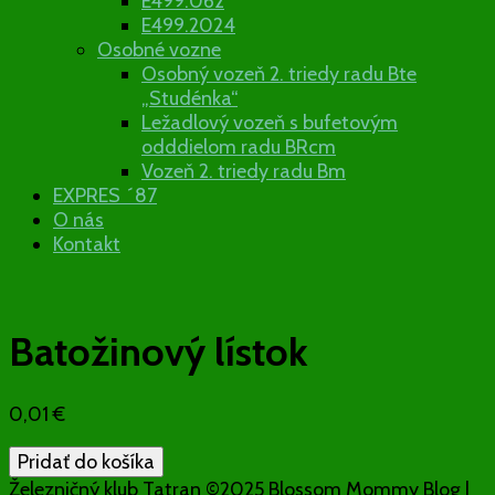
E499.062
E499.2024
Osobné vozne
Osobný vozeň 2. triedy radu Bte
„Studénka“
Ležadlový vozeň s bufetovým
odddielom radu BRcm
Vozeň 2. triedy radu Bm
EXPRES ´87
O nás
Kontakt
Batožinový lístok
0,01
€
množstvo
Pridať do košíka
Batožinový
Železničný klub Tatran ©2025
Blossom Mommy Blog |