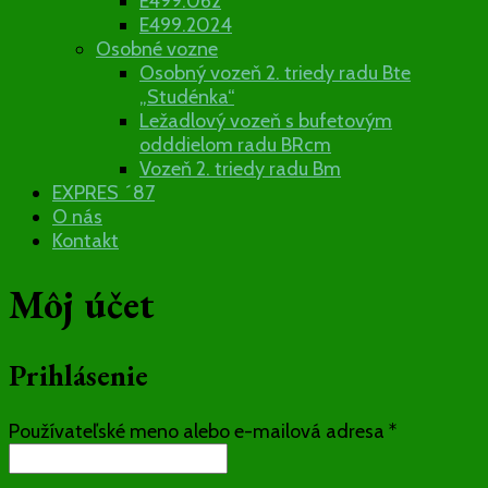
E499.062
E499.2024
Osobné vozne
Osobný vozeň 2. triedy radu Bte
„Studénka“
Ležadlový vozeň s bufetovým
odddielom radu BRcm
Vozeň 2. triedy radu Bm
EXPRES ´87
O nás
Kontakt
Môj účet
Prihlásenie
Povinné
Používateľské meno alebo e-mailová adresa
*