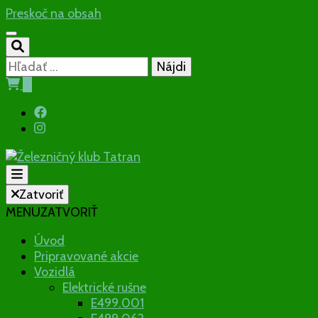
Preskoč na obsah
Hľadať:
0
Občianske združenie
Zatvoriť
MENU
ZATVORIŤ
Železničný
Úvod
Pripravované akcie
klub Tatran
Vozidlá
Elektrické rušne
E499.001