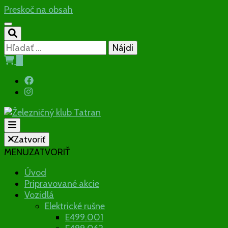
Preskoč na obsah
Hľadať:
0
Občianske združenie
Zatvoriť
MENU
ZATVORIŤ
Železničný
Úvod
Pripravované akcie
klub Tatran
Vozidlá
Elektrické rušne
E499.001