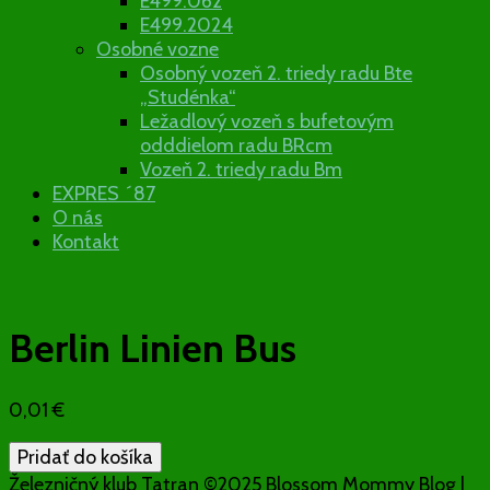
E499.062
E499.2024
Osobné vozne
Osobný vozeň 2. triedy radu Bte
„Studénka“
Ležadlový vozeň s bufetovým
odddielom radu BRcm
Vozeň 2. triedy radu Bm
EXPRES ´87
O nás
Kontakt
Berlin Linien Bus
0,01
€
množstvo
Pridať do košíka
Berlin
Železničný klub Tatran ©2025
Blossom Mommy Blog |