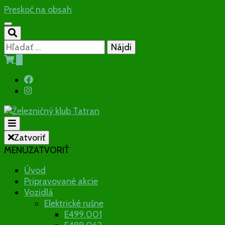
Preskoč na obsah
Hľadať:
0
Občianske združenie
Zatvoriť
MENU
ZATVORIŤ
Železničný
Úvod
Pripravované akcie
klub Tatran
Vozidlá
Elektrické rušne
E499.001