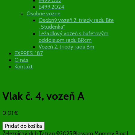
E499.062
E499.2024
Osobné vozne
Osobný vozeň 2. triedy radu Bte
„Studénka“
Ležadlový vozeň s bufetovým
odddielom radu BRcm
Vozeň 2. triedy radu Bm
EXPRES ´87
O nás
Kontakt
Vlak č. 4, vozeň A
0,01
€
množstvo
Pridať do košíka
Vlak
Železničný klub Tatran ©2025
Blossom Mommy Blog |