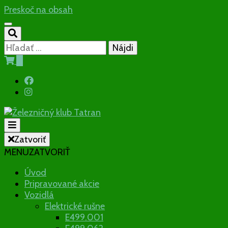
Preskoč na obsah
Hľadať:
0
Občianske združenie
Zatvoriť
MENU
ZATVORIŤ
Železničný
Úvod
Pripravované akcie
klub Tatran
Vozidlá
Elektrické rušne
E499.001