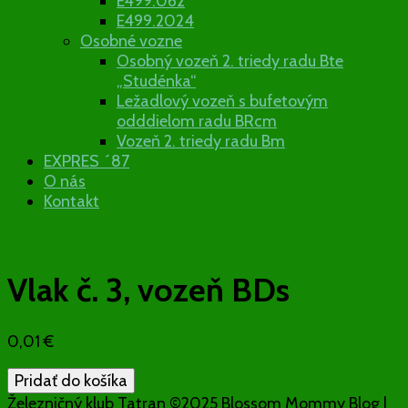
E499.062
E499.2024
Osobné vozne
Osobný vozeň 2. triedy radu Bte
„Studénka“
Ležadlový vozeň s bufetovým
odddielom radu BRcm
Vozeň 2. triedy radu Bm
EXPRES ´87
O nás
Kontakt
Vlak č. 3, vozeň BDs
0,01
€
množstvo
Pridať do košíka
Vlak
Železničný klub Tatran ©2025
Blossom Mommy Blog |