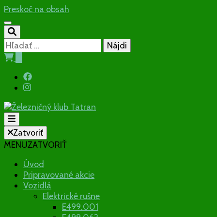
Preskoč na obsah
Hľadať:
0
Občianske združenie
Zatvoriť
MENU
ZATVORIŤ
Železničný klu
Úvod
Pripravované akcie
Vozidlá
Elektrické rušne
E499.001