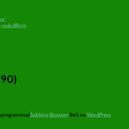
ka“
m radu BRcm
990)
aprogramoval
Šablóny Blossom
.Beží na
WordPress
.