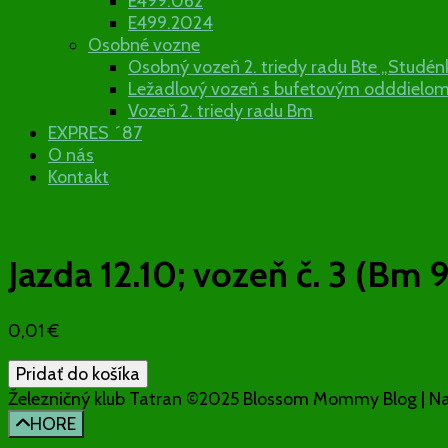
E499.062
E499.2024
Osobné vozne
Osobný vozeň 2. triedy radu Bte „Studén
Ležadlový vozeň s bufetovým odddielo
Vozeň 2. triedy radu Bm
EXPRES ´87
O nás
Kontakt
Jazda 12.10; vozeň č. 3 (Bm 
0,01
€
množstvo
Pridať do košíka
Jazda
Železničný klub Tatran ©2025
Blossom Mommy Blog | N
12.10;
HORE
vozeň