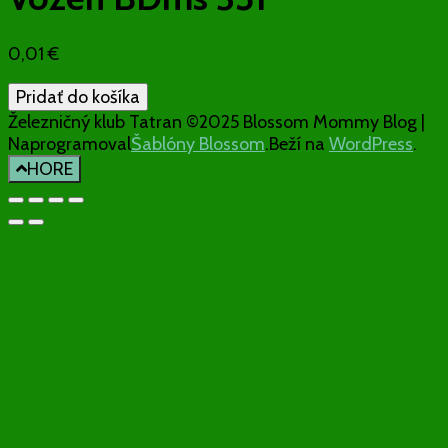
0,01
€
množstvo
Pridať do košíka
Vozeň
Železničný klub Tatran ©2025
Blossom Mommy Blog |
BDms
Naprogramoval
Šablóny Blossom
.Beží na
WordPress
.
351
HORE