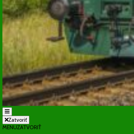
Občianske združenie
Zatvoriť
MENU
ZATVORIŤ