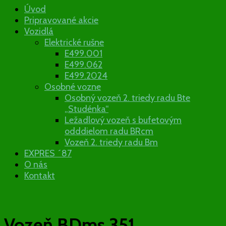
Železničný
Úvod
Pripravované akcie
klub Tatran
Vozidlá
Elektrické rušne
E499.001
E499.062
E499.2024
Osobné vozne
Osobný vozeň 2. triedy radu Bte
„Studénka“
Ležadlový vozeň s bufetovým
odddielom radu BRcm
Vozeň 2. triedy radu Bm
EXPRES ´87
O nás
Kontakt
Vozeň BDms 351