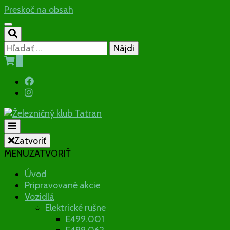
Preskoč na obsah
Hľadať:
0
Občianske združenie
Zatvoriť
MENU
ZATVORIŤ
Železničný
Úvod
Pripravované akcie
klub Tatran
Vozidlá
Elektrické rušne
E499.001