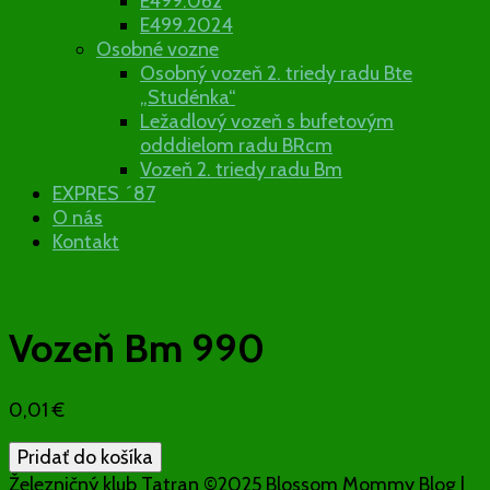
E499.062
E499.2024
Osobné vozne
Osobný vozeň 2. triedy radu Bte
„Studénka“
Ležadlový vozeň s bufetovým
odddielom radu BRcm
Vozeň 2. triedy radu Bm
EXPRES ´87
O nás
Kontakt
Vozeň Bm 990
0,01
€
množstvo
Pridať do košíka
Vozeň
Železničný klub Tatran ©2025
Blossom Mommy Blog |