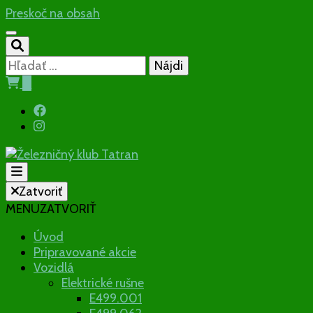
Preskoč na obsah
Hľadať:
0
Občianske združenie
Zatvoriť
MENU
ZATVORIŤ
Železničný
Úvod
Pripravované akcie
klub Tatran
Vozidlá
Elektrické rušne
E499.001