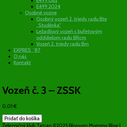
E499.062
E499.2024
Osobné vozne
Osobný vozeň 2. triedy radu Bte
„Studénka“
Ležadlový vozeň s bufetovým
odddielom radu BRcm
Vozeň 2. triedy radu Bm
EXPRES ´87
O nás
Kontakt
Vozeň č. 3 – ZSSK
0,01
€
množstvo
Pridať do košíka
Vozeň
Železničný klub Tatran ©2025
Blossom Mommy Blog |