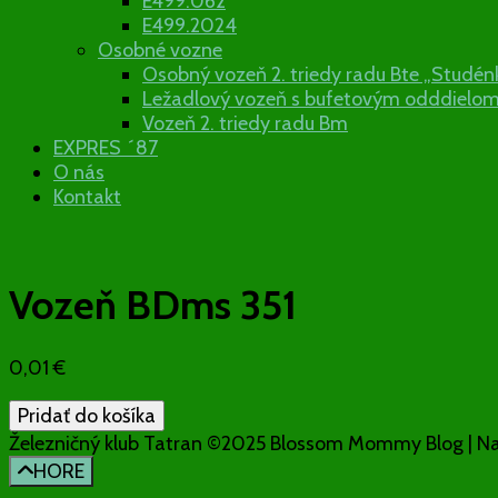
E499.062
E499.2024
Osobné vozne
Osobný vozeň 2. triedy radu Bte „Studén
Ležadlový vozeň s bufetovým odddielo
Vozeň 2. triedy radu Bm
EXPRES ´87
O nás
Kontakt
Vozeň BDms 351
0,01
€
množstvo
Pridať do košíka
Vozeň
Železničný klub Tatran ©2025
Blossom Mommy Blog | N
BDms
HORE
351