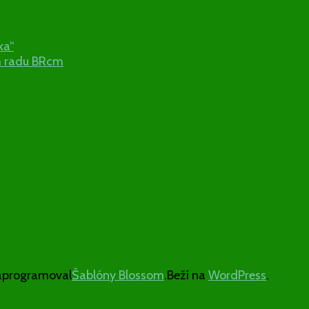
ka“
m radu BRcm
aprogramoval
Šablóny Blossom
.Beží na
WordPress
.