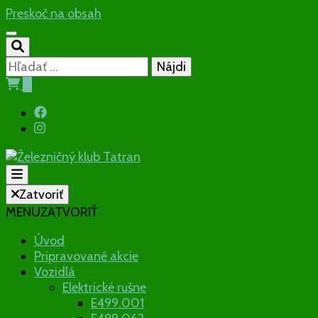
Preskoč na obsah
Hľadať:
0
Občianske združenie
Zatvoriť
MENU
ZATVORIŤ
Železničný klu
Úvod
Pripravované akcie
Vozidlá
Elektrické rušne
E499.001