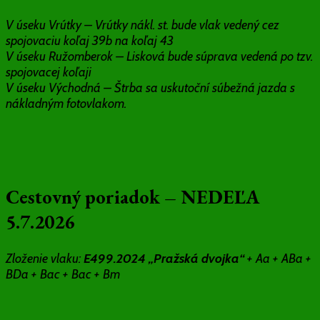
V úseku Vrútky – Vrútky nákl. st. bude vlak vedený cez
spojovaciu koľaj 39b na koľaj 43
V úseku Ružomberok – Lisková bude súprava vedená po tzv.
spojovacej koľaji
V úseku Východná – Štrba sa uskutoční súbežná jazda s
nákladným fotovlakom.
Cestovný poriadok – NEDEĽA
5.7.2026
Zloženie vlaku:
E499.2024 „Pražská dvojka“
+ Aa + ABa +
BDa + Bac + Bac + Bm