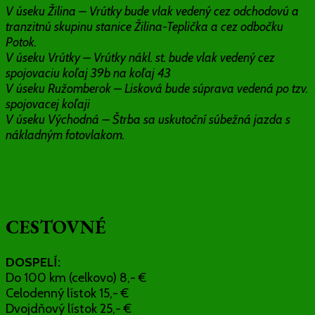
V úseku Žilina – Vrútky bude vlak vedený cez odchodovú a
tranzitnú skupinu stanice Žilina-Teplička a cez odbočku
Potok.
V úseku Vrútky – Vrútky nákl. st. bude vlak vedený cez
spojovaciu koľaj 39b na koľaj 43
V úseku Ružomberok – Lisková bude súprava vedená po tzv.
spojovacej koľaji
V úseku Východná – Štrba sa uskutoční súbežná jazda s
nákladným fotovlakom.
CESTOVNÉ
DOSPELÍ:
Do 100 km (celkovo) 8,- €
Celodenný lístok 15,- €
Dvojdňový lístok 25,- €