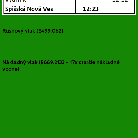
Rušňový vlak (E499.062)
Nákladný vlak (E669.2133 + 17x staršie nákladné
vozne)