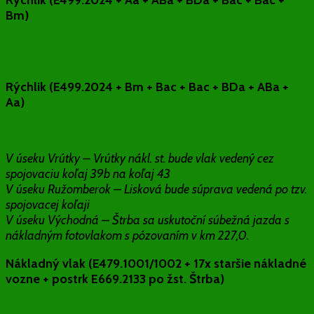
Bm)
Rýchlik (E499.2024 + Bm + Bac + Bac + BDa + ABa +
Aa)
V úseku Vrútky – Vrútky nákl. st. bude vlak vedený cez
spojovaciu koľaj 39b na koľaj 43
V úseku Ružomberok – Lisková bude súprava vedená po tzv.
spojovacej koľaji
V úseku Východná – Štrba sa uskutoční súbežná jazda s
nákladným fotovlakom s pózovaním v km 227,0.
Nákladný vlak (E479.1001/1002 + 17x staršie nákladné
vozne + postrk E669.2133
po žst. Štrba)