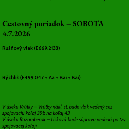
Cestovný poriadok – SOBOTA
4.7.2026
Rušňový vlak (E669.2133)
Rýchlik (E499.047 + Aa + Bai + Bai)
V úseku Vrútky – Vrútky nákl. st. bude vlak vedený cez
spojovaciu koľaj 39b na koľaj 43
V úseku Ružomberok – Lisková bude súprava vedená po tzv.
spojovacej koľaji