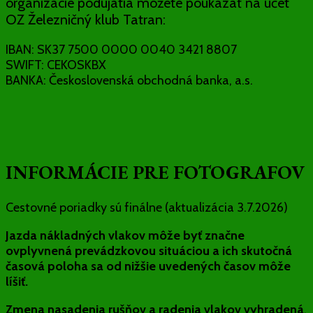
organizácie podujatia môžete poukázať na účet
OZ Železničný klub Tatran:
IBAN: SK37 7500 0000 0040 3421 8807
SWIFT: CEKOSKBX
BANKA: Československá obchodná banka, a.s.
INFORMÁCIE PRE FOTOGRAFOV
Cestovné poriadky sú finálne (aktualizácia 3.7.2026)
Jazda nákladných vlakov môže byť značne
ovplyvnená prevádzkovou situáciou a ich skutočná
časová poloha sa od nižšie uvedených časov môže
líšiť.
Zmena nasadenia rušňov a radenia vlakov vyhradená
.