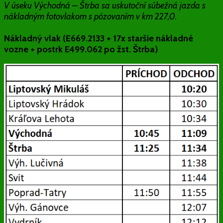
V úseku Východná – Štrba sa uskutoční súbežná jazda s
nákladným fotovlakom s pózovaním v km 227,0.
Nákladný vlak (E669.2133 + 17x staršie nákladné
vozne + postrk E499.062 po žst. Štrba)