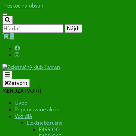
Preskoč na obsah
Hľadať:
0
Občianske združenie
Zatvoriť
MENU
ZATVORIŤ
Železničný
Úvod
Pripravované akcie
klub Tatran
Vozidlá
Elektrické rušne
E499.001