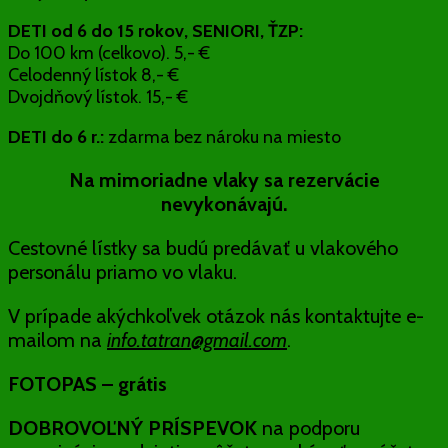
DETI od 6 do 15 rokov, SENIORI, ŤZP:
Do 100 km (celkovo). 5,- €
Celodenný lístok 8,- €
Dvojdňový lístok. 15,- €
DETI do 6 r.:
zdarma bez nároku na miesto
Na mimoriadne vlaky sa rezervácie
nevykonávajú.
Cestovné lístky sa budú predávať u vlakového
personálu priamo vo vlaku.
V prípade akýchkoľvek otázok nás kontaktujte e-
mailom na
info.tatran@gmail.com
.
FOTOPAS – grátis
DOBROVOĽNÝ PRÍSPEVOK
na podporu