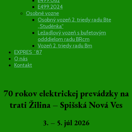
E499.062
E499.2024
Osobné vozne
Osobný vozeň 2. triedy radu Bte
„Studénka“
Ležadlový vozeň s bufetovým
odddielom radu BRcm
Vozeň 2. triedy radu Bm
EXPRES ´87
O nás
Kontakt
70 rokov elektrickej prevádzky na
trati Žilina – Spišská Nová Ves
3. – 5. júl 2026