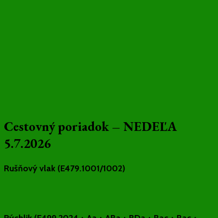
Cestovný poriadok – NEDEĽA
5.7.2026
Rušňový vlak (E479.1001/1002)
Rýchlik (E499.2024 + Aa + ABa + BDa + Bac + Bac +